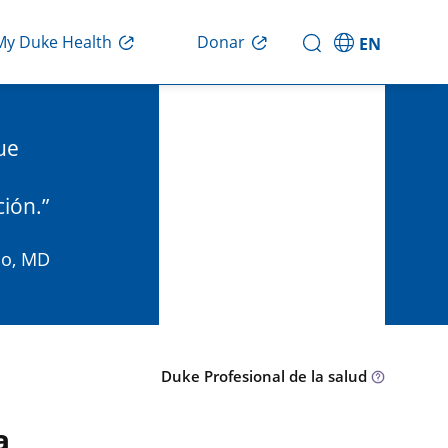
Donar
My Duke Health
EN
ue
ción.
co, MD
Duke Profesional de la salud
a,