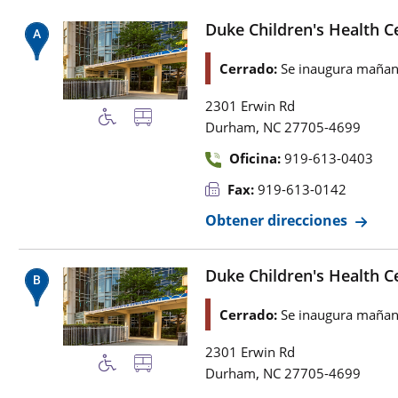
Duke Children's Health C
Cerrado:
Se inaugura mañan
2301 Erwin Rd
,
Durham
NC
27705-4699
Oficina:
919-613-0403
Fax:
919-613-0142
Obtener direcciones
Duke Children's Health Ce
Cerrado:
Se inaugura mañan
2301 Erwin Rd
,
Durham
NC
27705-4699