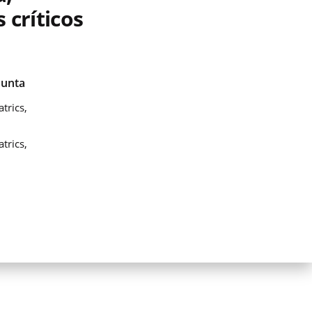
 críticos
Junta
trics,
trics,