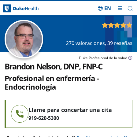
EN
Saltar navegación
4.81
de 5
270
valoraciones,
39
reseñas
Duke Profesional de la salud
Brandon Nelson, DNP, FNP-C
Profesional en enfermería -
Endocrinología
Llame para concertar una cita
919-620-5300