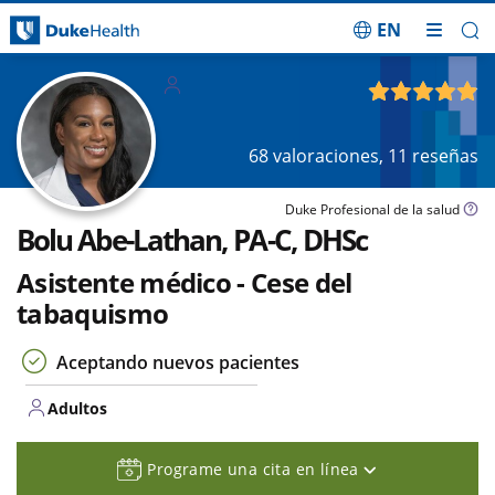
EN
Saltar navegación
Adultos
4.92
de 5
68
valoraciones,
11
reseñas
Duke Profesional de la salud
Bolu Abe-Lathan, PA-C, DHSc
Asistente médico - Cese del
tabaquismo
Aceptando nuevos pacientes
Adultos
Programe una cita en línea