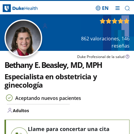
EN
Saltar navegación
Adulto
4.92
de 5
s
862
valoraciones,
146
reseñas
Duke Profesional de la salud
Bethany E. Beasley, MD, MPH
Especialista en obstetricia y
ginecología
Aceptando nuevos pacientes
Adultos
Llame para concertar una cita