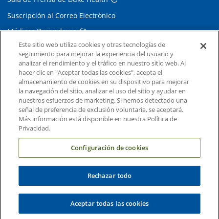
Suscripción al Correo Electrónico
Médicos Derivadores
Este sitio web utiliza cookies y otras tecnologías de
seguimiento para mejorar la experiencia del usuario y
Enlaces relacionados
analizar el rendimiento y el tráfico en nuestro sitio web. Al
hacer clic en "Aceptar todas las cookies", acepta el
Duke Cancer Institute
almacenamiento de cookies en su dispositivo para mejorar
la navegación del sitio, analizar el uso del sitio y ayudar en
Duke Children's
nuestros esfuerzos de marketing. Si hemos detectado una
Duke School of Medicine
señal de preferencia de exclusión voluntaria, se aceptará.
Más información está disponible en nuestra Política de
Duke School of Nursing
Privacidad.
Duke University
Configuración de cookies
Rechazar todo
Copyright © 2004-2026 Duke University Health System
Términos y condiciones
Aceptar todas las cookies
Política de Privacidad