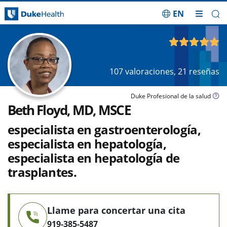
EN
Saltar navegación
4.90
de 5
107
valoraciones,
21
reseñas
Duke Profesional de la salud
Beth Floyd, MD, MSCE
especialista en gastroenterología,
especialista en hepatología,
especialista en hepatología de
trasplantes.
Llame para concertar una cita
919-385-5487