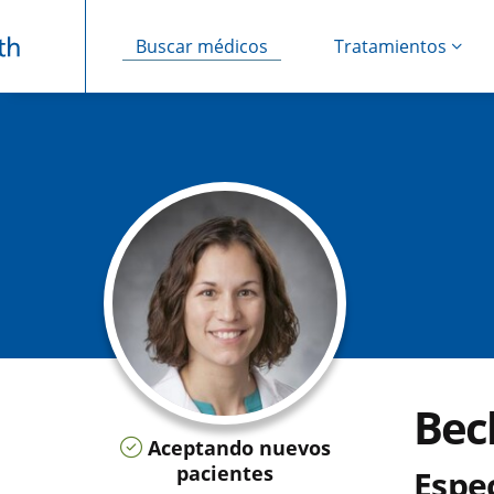
Buscar médicos
Tratamientos
Saltar navegación
Bec
Aceptando nuevos
pacientes
Espe