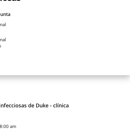
Junta
nal
nal
s
nfecciosas de Duke - clínica
 8:00 am