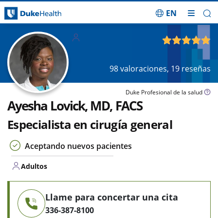
EN
Saltar navegación
Adultos
4.89
de 5
98
valoraciones,
19
reseñas
Duke Profesional de la salud
Ayesha Lovick, MD, FACS
Especialista en cirugía general
Aceptando nuevos pacientes
Adultos
Llame para concertar una cita
336-387-8100