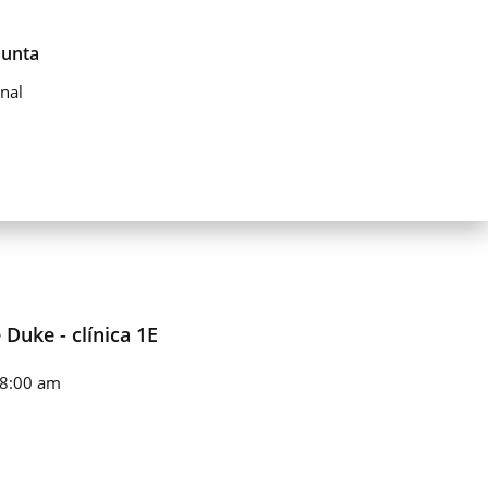
Junta
nal
 Duke - clínica 1E
 8:00 am