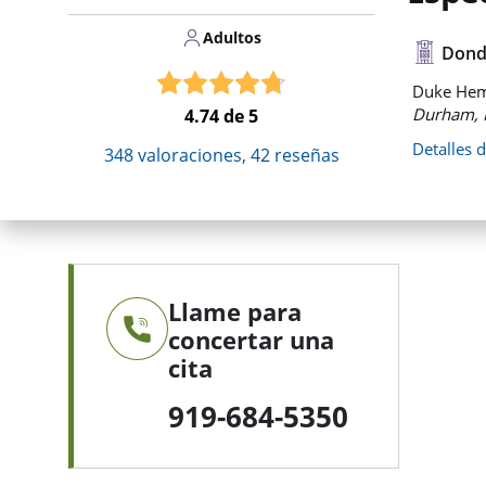
Adultos
Dond
Duke Hema
Durham, 
4.74
de 5
Detalles 
348
valoraciones,
42
reseñas
Llame para
concertar una
cita
919-684-5350