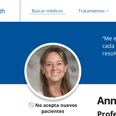
Buscar médicos
Tratamientos
Saltar navegación
Me e
cada 
resol
Ann
No acepta nuevos
pacientes
Profe