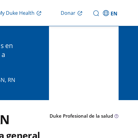
Donar
My Duke Health
EN
as en
 a
SN, RN
RN
Duke Profesional de la salud
a general