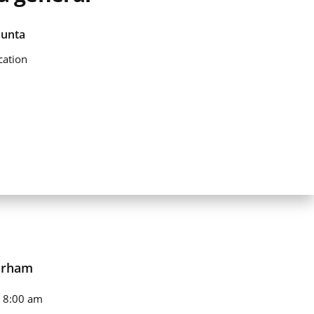
Junta
cation
urham
n 8:00 am