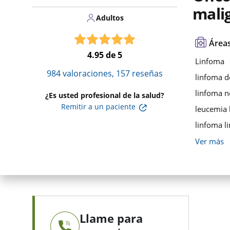
mali
Adultos
Áreas
4.95
de 5
Linfoma
984
valoraciones,
157
reseñas
linfoma d
linfoma n
¿Es usted profesional de la salud?
Remitir a un paciente
leucemia l
linfoma l
Ver más
Llame para