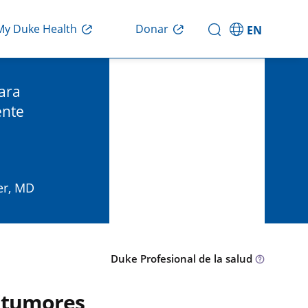
Donar
My Duke Health
EN
ara
ente
er, MD
Duke Profesional de la salud
(tumores