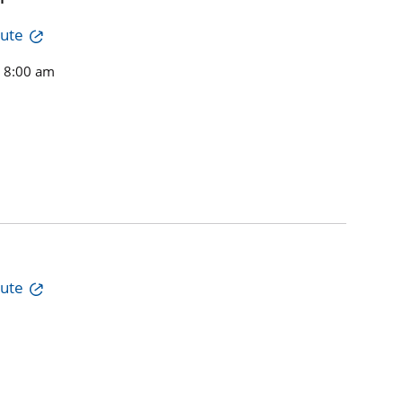
tute
n 8:00 am
tute