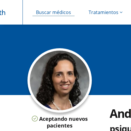
Buscar médicos
Tratamientos
Saltar navegación
And
Aceptando nuevos
pacientes
psiqu