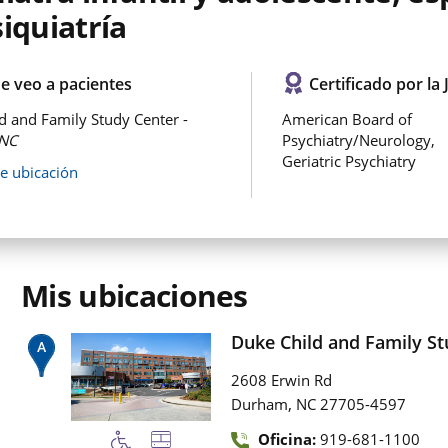
iquiatría
e veo a pacientes
Certificado por la 
d and Family Study Center -
American Board of
NC
Psychiatry/Neurology,
Geriatric Psychiatry
de ubicación
Mis ubicaciones
Duke Child and Family St
2608 Erwin Rd
,
Durham
NC
27705-4597
Oficina:
919-681-1100