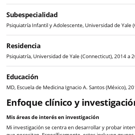
Subespecialidad
Psiquiatría Infantil y Adolescente, Universidad de Yale
Residencia
Psiquiatría, Universidad de Yale (Connecticut), 2014 a 
Educación
MD, Escuela de Medicina Ignacio A. Santos (México), 2
Enfoque clínico y investigació
Mis áreas de interés en investigación
Mi investigación se centra en desarrollar y probar inter
que necesitan. Específicamente, estos incluyen grupos 