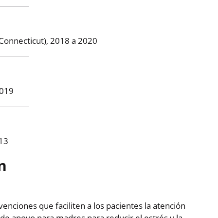
 (Connecticut), 2018 a 2020
2019
013
n
venciones que faciliten a los pacientes la atención
de apoyo para madres para reducir el estrés y la