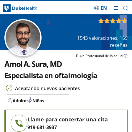
EN
Saltar navegación
Adultos
4.69
de 5
Niños
1543
valoraciones,
169
reseñas
Duke Profesional de la salud
Amol A. Sura, MD
Especialista en oftalmología
Aceptando nuevos pacientes
Adultos
Niños
Llame para concertar una cita
919-681-3937