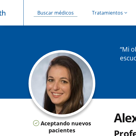
Buscar médicos
Tratamientos
Saltar navegación
Mi o
escuc
Ale
Aceptando nuevos
pacientes
Profe