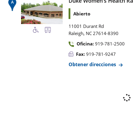
Duke Women's Health Ra
Abierto
11001 Durant Rd
,
Raleigh
NC
27614-8390
Oficina:
919-781-2500
Fax:
919-781-9247
Obtener direcciones