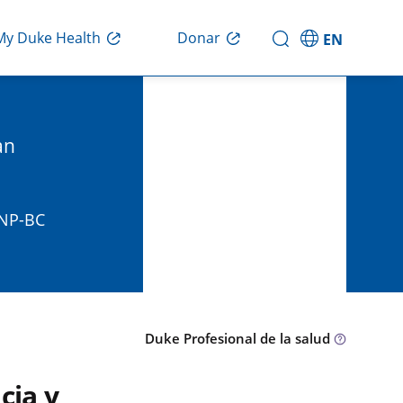
Donar
My Duke Health
EN
an
HNP-BC
Duke Profesional de la salud
cia y