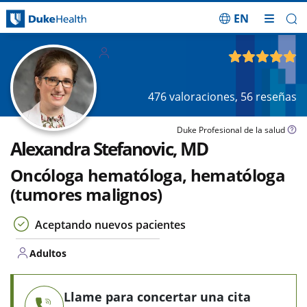
EN
Saltar navegación
Adultos
4.90
de 5
476
valoraciones,
56
reseñas
Duke Profesional de la salud
Alexandra Stefanovic, MD
Oncóloga hematóloga, hematóloga
(tumores malignos)
Aceptando nuevos pacientes
Adultos
Llame para concertar una cita