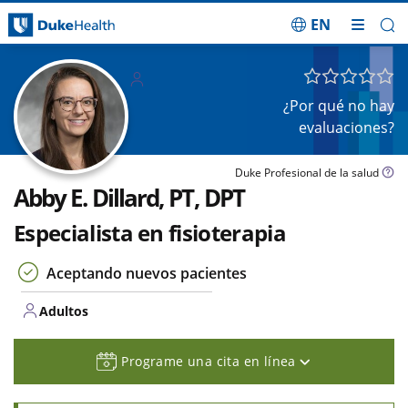
EN
Saltar navegación
Adulto
s
¿Por qué no hay
evaluaciones?
Duke Profesional de la salud
Abby E. Dillard, PT, DPT
Especialista en fisioterapia
Aceptando nuevos pacientes
Adultos
Programe una cita en línea