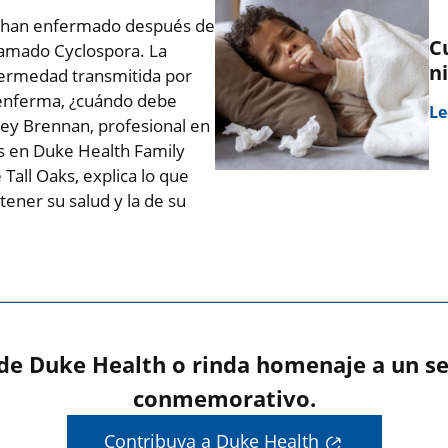
se han enfermado después de
C
lamado Cyclospora. La
n
nfermedad transmitida por
e enferma, ¿cuándo debe
Le
ley Brennan, profesional en
s en Duke Health Family
Tall Oaks, explica lo que
tener su salud y la de su
 de Duke Health o rinda homenaje a un se
conmemorativo.
Contribuya a Duke Health