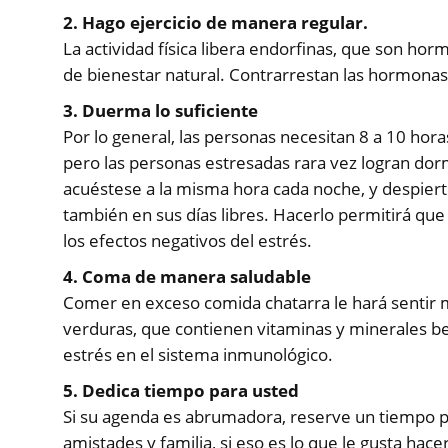
2. Hago ejercicio de manera regular.
La actividad física libera endorfinas, que son h
de bienestar natural. Contrarrestan las hormonas a
3. Duerma lo suficiente
Por lo general, las personas necesitan 8 a 10 ho
pero las personas estresadas rara vez logran dorm
acuéstese a la misma hora cada noche, y despier
también en sus días libres. Hacerlo permitirá que
los efectos negativos del estrés.
4. Coma de manera saludable
Comer en exceso comida chatarra le hará sentir m
verduras, que contienen vitaminas y minerales ben
estrés en el sistema inmunológico.
5. Dedica tiempo para usted
Si su agenda es abrumadora, reserve un tiempo pa
amistades y familia, si eso es lo que le gusta hac