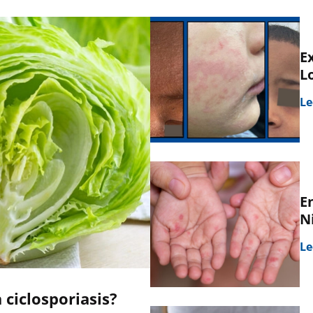
E
L
Le
E
N
Le
 ciclosporiasis?