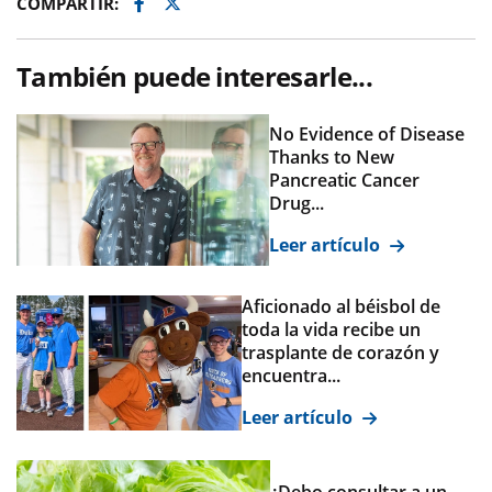
Facebook
Twitter
COMPARTIR:
También puede interesarle...
No Evidence of Disease
Thanks to New
Pancreatic Cancer
Drug...
Leer artículo
Aficionado al béisbol de
toda la vida recibe un
trasplante de corazón y
encuentra...
Leer artículo
¿Debo consultar a un