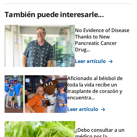
También puede interesarle...
No Evidence of Disease
Thanks to New
Pancreatic Cancer
Drug...
Leer artículo
Aficionado al béisbol de
toda la vida recibe un
trasplante de corazón y
encuentra...
Leer artículo
¿Debo consultar a un
médico por la