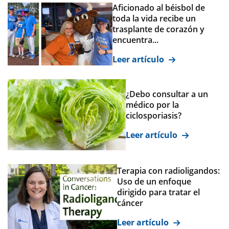
Aficionado al béisbol de
toda la vida recibe un
trasplante de corazón y
encuentra...
Leer artículo
¿Debo consultar a un
médico por la
ciclosporiasis?
Leer artículo
Terapia con radioligandos:
Uso de un enfoque
dirigido para tratar el
cáncer
Leer artículo