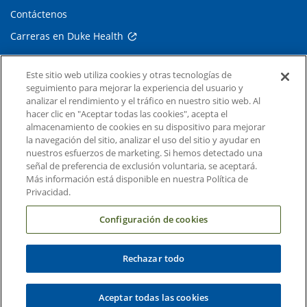
Contáctenos
Carreras en Duke Health
Sala de Prensa de Duke Health
Este sitio web utiliza cookies y otras tecnologías de
Suscripción al Correo Electrónico
seguimiento para mejorar la experiencia del usuario y
analizar el rendimiento y el tráfico en nuestro sitio web. Al
Médicos Derivadores
hacer clic en "Aceptar todas las cookies", acepta el
almacenamiento de cookies en su dispositivo para mejorar
la navegación del sitio, analizar el uso del sitio y ayudar en
Enlaces relacionados
nuestros esfuerzos de marketing. Si hemos detectado una
señal de preferencia de exclusión voluntaria, se aceptará.
Duke Cancer Institute
Más información está disponible en nuestra Política de
Duke Children's
Privacidad.
Duke School of Medicine
Configuración de cookies
Duke School of Nursing
Rechazar todo
Duke University
Aceptar todas las cookies