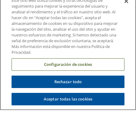
Este sitio web utiliza cookies y otras tecnologías de
seguimiento para mejorar la experiencia del usuario y
Suscripción al Correo Electrónico
analizar el rendimiento y el tráfico en nuestro sitio web. Al
hacer clic en "Aceptar todas las cookies", acepta el
Médicos Derivadores
almacenamiento de cookies en su dispositivo para mejorar
la navegación del sitio, analizar el uso del sitio y ayudar en
nuestros esfuerzos de marketing. Si hemos detectado una
Enlaces relacionados
señal de preferencia de exclusión voluntaria, se aceptará.
Más información está disponible en nuestra Política de
Duke Cancer Institute
Privacidad.
Duke Children's
Configuración de cookies
Duke School of Medicine
Duke School of Nursing
Rechazar todo
Duke University
Aceptar todas las cookies
Copyright © 2004-2026 Duke University Health System
Términos y condiciones
Política de Privacidad