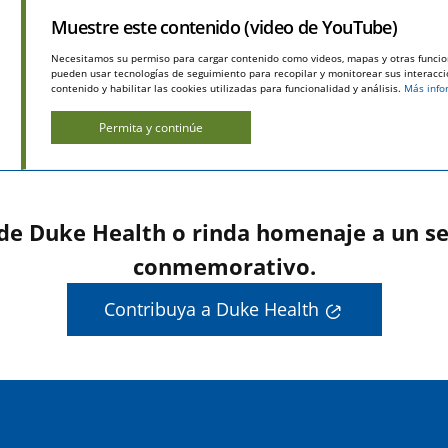
Muestre este contenido (video de YouTube)
Necesitamos su permiso para cargar contenido como videos, mapas y otras funcio
pueden usar tecnologías de seguimiento para recopilar y monitorear sus interaccio
contenido y habilitar las cookies utilizadas para funcionalidad y análisis.
Más info
Permita y continúe
 de Duke Health o rinda homenaje a un se
conmemorativo.
Contribuya a Duke Health