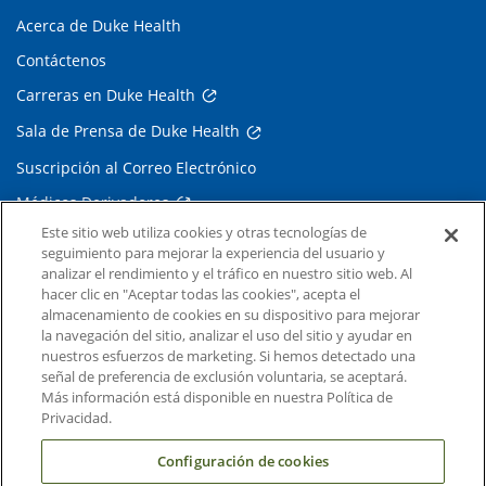
Acerca de Duke Health
Contáctenos
Carreras en Duke Health
Sala de Prensa de Duke Health
Suscripción al Correo Electrónico
Médicos Derivadores
Este sitio web utiliza cookies y otras tecnologías de
seguimiento para mejorar la experiencia del usuario y
Enlaces relacionados
analizar el rendimiento y el tráfico en nuestro sitio web. Al
hacer clic en "Aceptar todas las cookies", acepta el
Duke Cancer Institute
almacenamiento de cookies en su dispositivo para mejorar
la navegación del sitio, analizar el uso del sitio y ayudar en
Duke Children's
nuestros esfuerzos de marketing. Si hemos detectado una
Duke School of Medicine
señal de preferencia de exclusión voluntaria, se aceptará.
Más información está disponible en nuestra Política de
Duke School of Nursing
Privacidad.
Duke University
Configuración de cookies