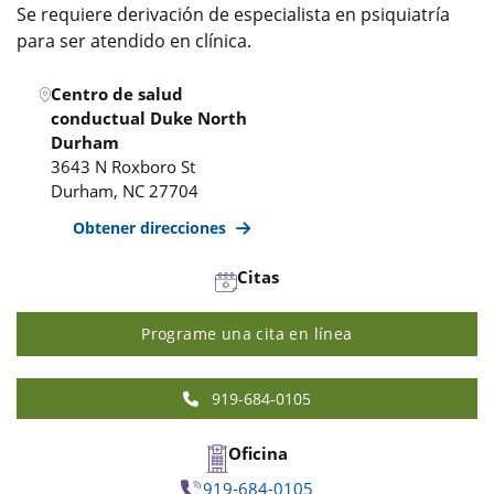
Se requiere derivación de especialista en psiquiatría
para ser atendido en clínica.
Centro de salud
conductual Duke North
Durham
3643 N Roxboro St
Durham
,
NC
27704
Obtener direcciones
Citas
Programe una cita en línea
919-684-0105
Oficina
919-684-0105