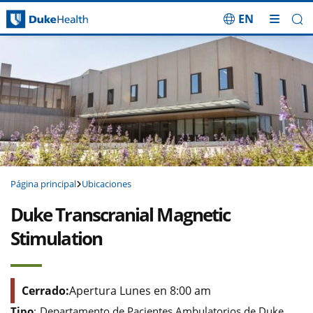
EN
Saltar navegación
Página principal
Ubicaciones
Duke Transcranial Magnetic
Stimulation
Cerrado:
Apertura Lunes en 8:00 am
Tipo
:
Departamento de Pacientes Ambulatorios de Duke