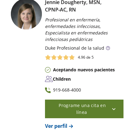
Jennie Dougherty, MSN,
CPNP‑AC, RN
Profesional en enfermería,
enfermedades infecciosas,
Especialista en enfermedades
infecciosas pediátricas
Duke
Profesional de la salud
4.96
de 5
Aceptando nuevos pacientes
Children
919-668-4000
Programe una cita en
línea
Ver perfil