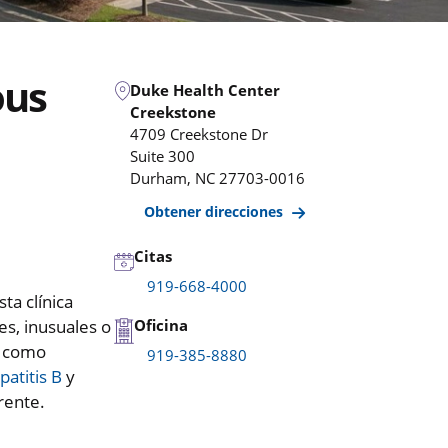
ous
Duke Health Center
Creekstone
4709 Creekstone Dr
Suite 300
Durham
,
NC
27703-0016
Obtener direcciones
Citas
919-668-4000
ta clínica
es, inusuales o
Oficina
, como
919-385-8880
patitis B
y
rente.