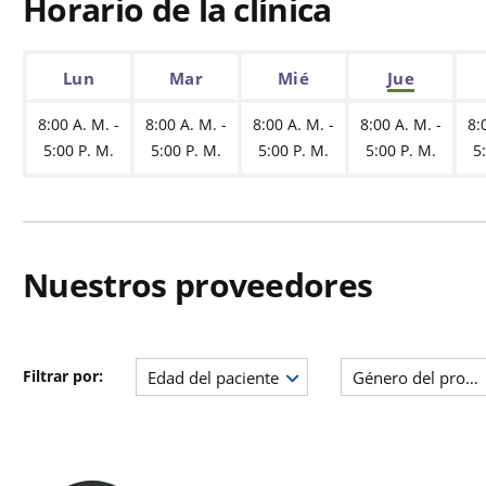
Horario de la clínica
Lun
Mar
Mié
Jue
8:00 A. M. -
8:00 A. M. -
8:00 A. M. -
8:00 A. M. -
8:
5:00 P. M.
5:00 P. M.
5:00 P. M.
5:00 P. M.
5
Nuestros proveedores
Filtrar por:
Edad del paciente
Género del prove