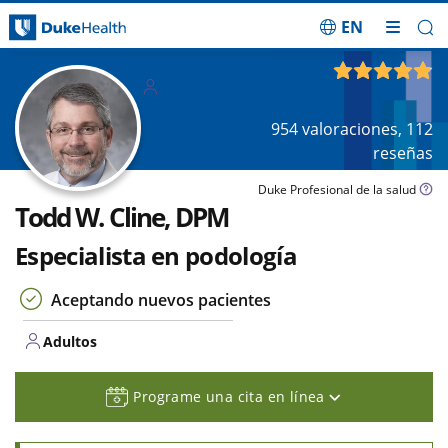
EN
Saltar navegación
Adulto
4.84
de 5
s
954
valoraciones,
112
reseñas
Duke Profesional de la salud
Todd W. Cline, DPM
Especialista en podología
Aceptando nuevos pacientes
Adultos
Programe una cita en línea