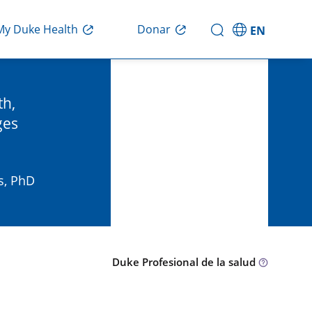
Donar
My Duke Health
EN
th,
ges
s, PhD
Duke Profesional de la salud