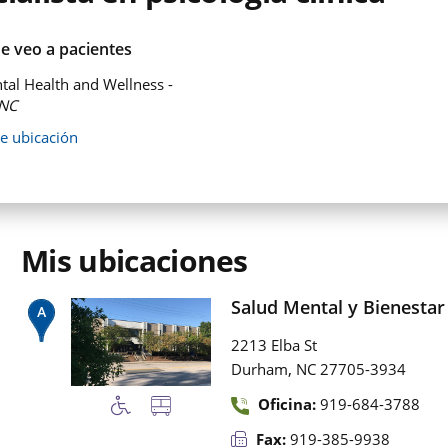
e veo a pacientes
al Health and Wellness -
NC
de ubicación
Mis ubicaciones
Salud Mental y Bienestar
2213 Elba St
,
Durham
NC
27705-3934
Oficina:
919-684-3788
Fax:
919-385-9938