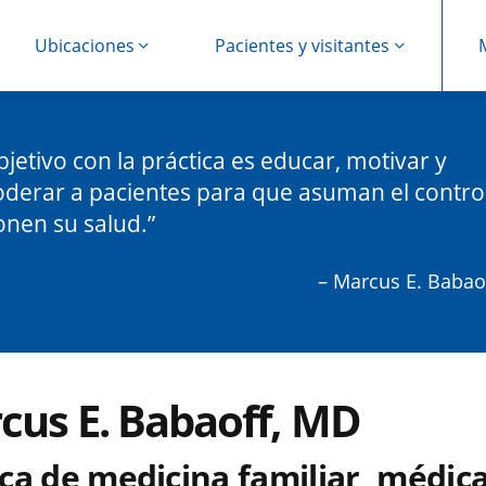
Ubicaciones
Pacientes y visitantes
bjetivo con la práctica es educar, motivar y
erar a pacientes para que asuman el control
onen su salud.
– Marcus E. Babao
cus E. Babaoff, MD
ca de medicina familiar, médic