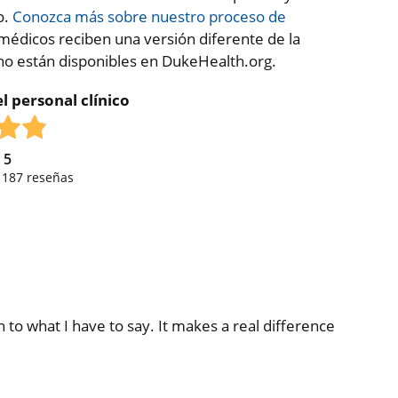
o.
Conozca más sobre nuestro proceso de
médicos reciben una versión diferente de la
 no están disponibles en DukeHealth.org.
l personal clínico
e
5
,
187
reseñas
en to what I have to say. It makes a real difference