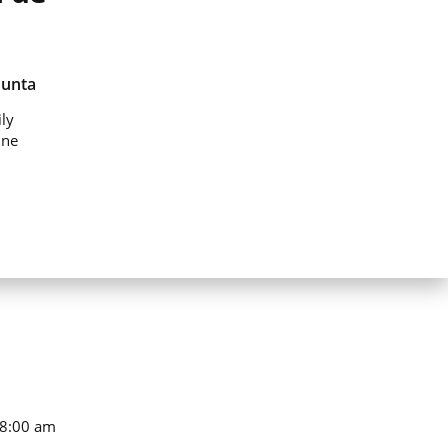
Junta
ly
ine
 8:00 am