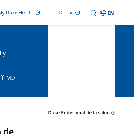
Donar
My Duke Health
EN
 y
ff, MD
Duke Profesional de la salud
a de