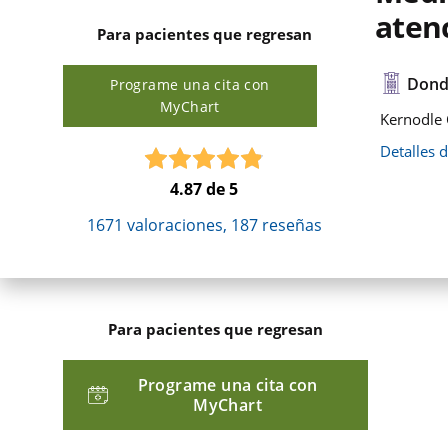
aten
Para pacientes que regresan
Dond
Programe una cita con
MyChart
Kernodle 
Detalles 
4.87
de 5
1671
valoraciones,
187
reseñas
Para pacientes que regresan
Programe una cita con
MyChart