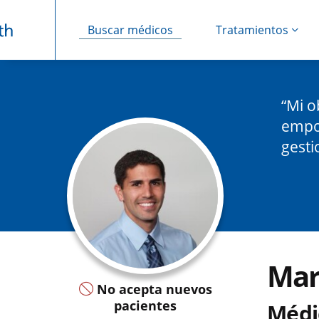
Buscar médicos
Tratamientos
Saltar navegación
Mi o
empod
gesti
Mar
No acepta nuevos
pacientes
Médi