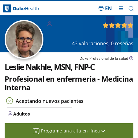
EN
Saltar navegación
Adultos
4.87
de 5
43
valoraciones,
0
reseñas
Duke Profesional de la salud
Leslie Nakhle, MSN, FNP-C
Profesional en enfermería - Medicina
interna
Aceptando nuevos pacientes
Adultos
Programe una cita en línea