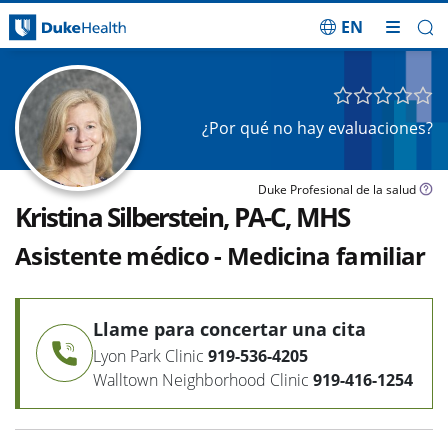
EN
Saltar navegación
¿Por qué no hay evaluaciones?
Duke Profesional de la salud
Kristina Silberstein, PA-C, MHS
Asistente médico - Medicina familiar
Llame para concertar una cita
Lyon Park Clinic
919-536-4205
Walltown Neighborhood Clinic
919-416-1254