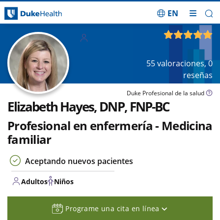
EN
Saltar navegación
Adultos
4.98
de 5
Niños
55
valoraciones,
0
reseñas
Duke Profesional de la salud
Elizabeth Hayes, DNP, FNP-BC
Profesional en enfermería - Medicina
familiar
Aceptando nuevos pacientes
Adultos
Niños
Programe una cita en línea