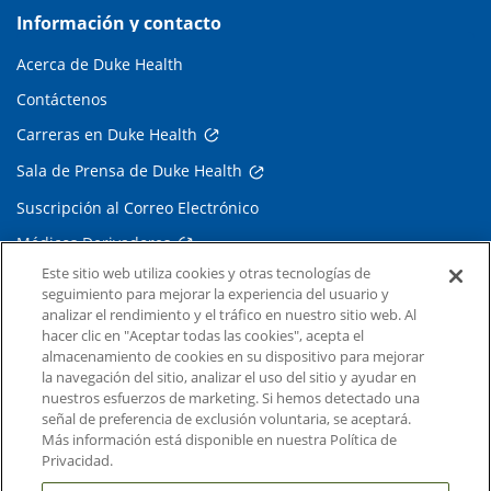
Información y contacto
Acerca de Duke Health
Contáctenos
Carreras en Duke Health
Sala de Prensa de Duke Health
Suscripción al Correo Electrónico
Médicos Derivadores
Este sitio web utiliza cookies y otras tecnologías de
seguimiento para mejorar la experiencia del usuario y
Enlaces relacionados
analizar el rendimiento y el tráfico en nuestro sitio web. Al
hacer clic en "Aceptar todas las cookies", acepta el
Duke Cancer Institute
almacenamiento de cookies en su dispositivo para mejorar
la navegación del sitio, analizar el uso del sitio y ayudar en
Duke Children's
nuestros esfuerzos de marketing. Si hemos detectado una
Duke School of Medicine
señal de preferencia de exclusión voluntaria, se aceptará.
Más información está disponible en nuestra Política de
Duke School of Nursing
Privacidad.