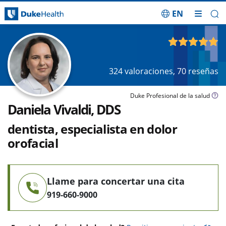
EN
Saltar navegación
4.90
de 5
324
valoraciones,
70
reseñas
Duke Profesional de la salud
Daniela Vivaldi, DDS
dentista, especialista en dolor
orofacial
Llame para concertar una cita
919-660-9000