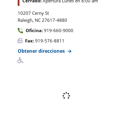
Cerrado:
Apertura Lunes en 8:00 am
10207 Cerny St
,
Raleigh
NC
27617-4880
Oficina:
919-660-9000
Fax:
919-576-8811
Obtener direcciones