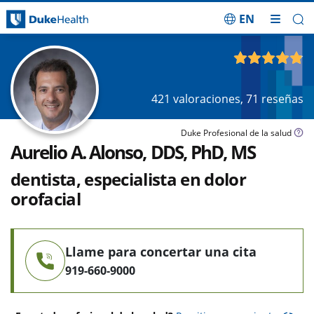
EN
Saltar navegación
4.87
de 5
421
valoraciones,
71
reseñas
Duke Profesional de la salud
Aurelio A. Alonso, DDS, PhD, MS
dentista, especialista en dolor
orofacial
Llame para concertar una cita
919-660-9000