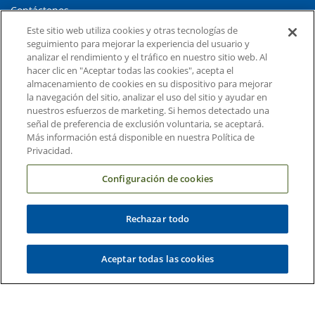
Contáctenos
Este sitio web utiliza cookies y otras tecnologías de
Carreras en Duke Health
seguimiento para mejorar la experiencia del usuario y
Sala de Prensa de Duke Health
analizar el rendimiento y el tráfico en nuestro sitio web. Al
hacer clic en "Aceptar todas las cookies", acepta el
Suscripción al Correo Electrónico
almacenamiento de cookies en su dispositivo para mejorar
la navegación del sitio, analizar el uso del sitio y ayudar en
Médicos Derivadores
nuestros esfuerzos de marketing. Si hemos detectado una
señal de preferencia de exclusión voluntaria, se aceptará.
Más información está disponible en nuestra Política de
Enlaces relacionados
Privacidad.
Duke Cancer Institute
Configuración de cookies
Duke Children's
Duke School of Medicine
Rechazar todo
Duke School of Nursing
Aceptar todas las cookies
Duke University