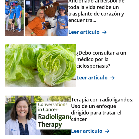
Aficionado al béisbol de
toda la vida recibe un
trasplante de corazón y
encuentra...
Leer artículo
¿Debo consultar a un
médico por la
ciclosporiasis?
Leer artículo
Terapia con radioligandos:
Uso de un enfoque
dirigido para tratar el
cáncer
Leer artículo