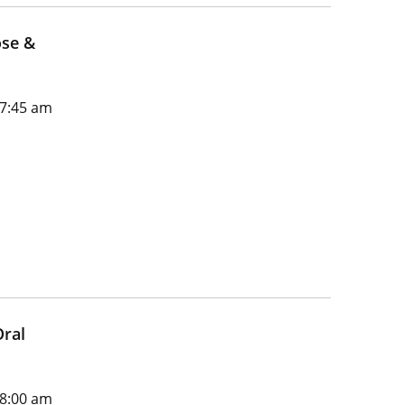
ose &
 7:45 am
Oral
 8:00 am