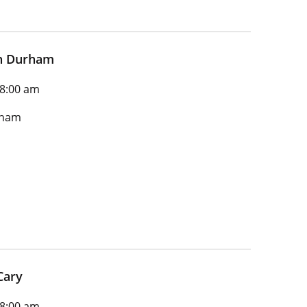
th Durham
 8:00 am
rham
Cary
 8:00 am