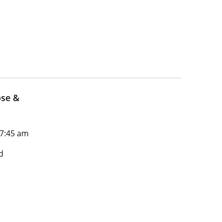
ose &
 7:45 am
d