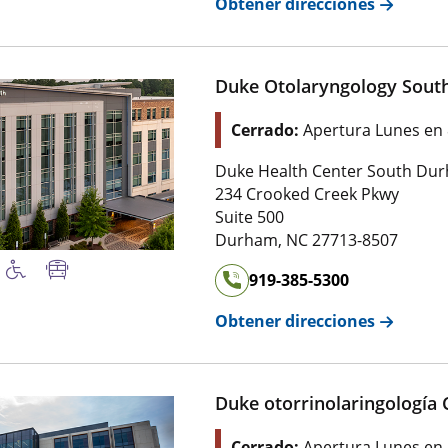
Obtener direcciones
Duke Otolaryngology Sou
Cerrado:
Apertura Lunes en
Duke Health Center South Du
234 Crooked Creek Pkwy
Suite 500
Durham
,
NC
27713-8507
919-385-5300
Obtener direcciones
Duke otorrinolaringología 
Cerrado:
Apertura Lunes en