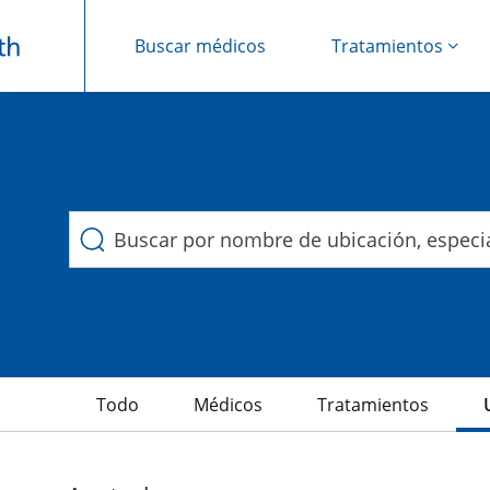
Buscar médicos
Tratamientos
Búsqueda de Duke Heal
Saltar navegación
Todo
Médicos
Tratamientos
10 Resultados de la búsqueda filtered by , Tinnitus