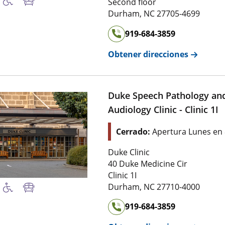
Second floor
Durham
,
NC
27705-4699
919-684-3859
Obtener direcciones
Duke Speech Pathology an
Audiology Clinic - Clinic 1I
Cerrado:
Apertura Lunes en
Duke Clinic
40 Duke Medicine Cir
Clinic 1I
Durham
,
NC
27710-4000
919-684-3859