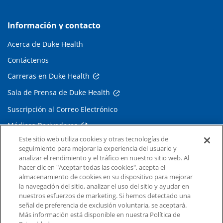
Información y contacto
Acerca de Duke Health
Contáctenos
Carreras en Duke Health
Sala de Prensa de Duke Health
Suscripción al Correo Electrónico
Médicos Derivadores
Este sitio web utiliza cookies y otras tecnologías de
seguimiento para mejorar la experiencia del usuario y
Enlaces relacionados
analizar el rendimiento y el tráfico en nuestro sitio web. Al
hacer clic en "Aceptar todas las cookies", acepta el
Duke Cancer Institute
almacenamiento de cookies en su dispositivo para mejorar
la navegación del sitio, analizar el uso del sitio y ayudar en
Duke Children's
nuestros esfuerzos de marketing. Si hemos detectado una
Duke School of Medicine
señal de preferencia de exclusión voluntaria, se aceptará.
Más información está disponible en nuestra Política de
Duke School of Nursing