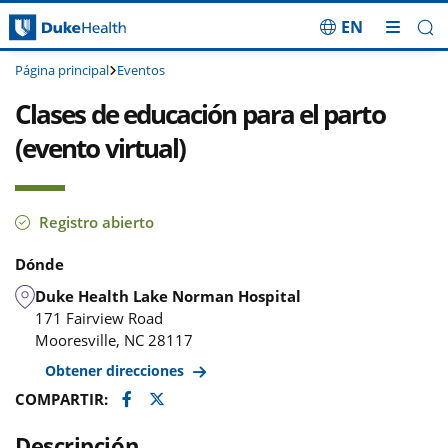
EN
Saltar navegación
Página principal
Eventos
Clases de educación para el parto
(evento virtual)
Registro abierto
Dónde
Duke Health Lake Norman Hospital
171 Fairview Road
Mooresville
,
NC
28117
Obtener direcciones
Facebook
Twitter
COMPARTIR:
Descripción