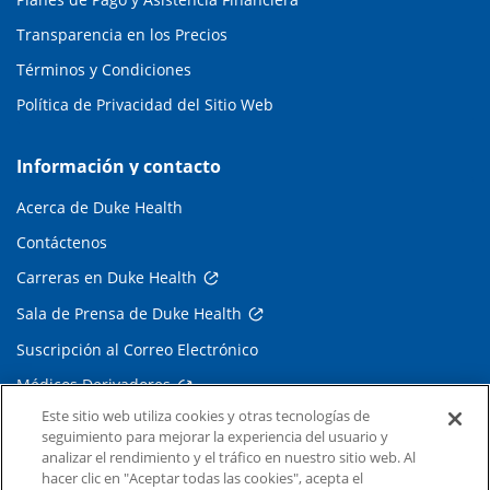
Transparencia en los Precios
Términos y Condiciones
Política de Privacidad del Sitio Web
Información y contacto
Acerca de Duke Health
Contáctenos
Carreras en Duke Health
Sala de Prensa de Duke Health
Suscripción al Correo Electrónico
Médicos Derivadores
Este sitio web utiliza cookies y otras tecnologías de
seguimiento para mejorar la experiencia del usuario y
Enlaces relacionados
analizar el rendimiento y el tráfico en nuestro sitio web. Al
hacer clic en "Aceptar todas las cookies", acepta el
Duke Cancer Institute