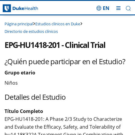
EN
Saltar navegación
Estudios clínicos en Duke
Página principal
Directorio de estudios clínicos
EPG-HU1418-201 - Clinical Trial
¿Quién puede participar en el Estudio?
Grupo etario
Niños
Detalles del Estudio
Título Completo
EPG-HU1418-201: A Phase 2/3 Study to Characterize
and Evaluate the Efficacy, Safety, and Tolerability of
hu14.18K322A Treatment Given in Combination with