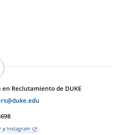
n en Reclutamiento de DUKE
ers@duke.edu
,
5698
y
Instagram
.