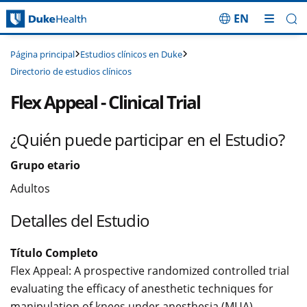
EN
Saltar navegación
Estudios clínicos en Duke
Página principal
Directorio de estudios clínicos
Flex Appeal - Clinical Trial
¿Quién puede participar en el Estudio?
Grupo etario
Adultos
Detalles del Estudio
Título Completo
Flex Appeal: A prospective randomized controlled trial
evaluating the efficacy of anesthetic techniques for
manipulation of knees under anesthesia (MUA)