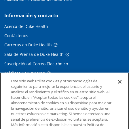
Información y contacto
Acerca de Duke Health
Contáctenos
Carreras en Duke Health
Sala de Prensa de Duke Health
Suscripción al Correo Electrónico
Médicos Derivadores
Este sitio web utiliza cookies y otras tecnologías de
seguimiento para mejorar la experiencia del usuario y
Enlaces relacionados
analizar el rendimiento y el tráfico en nuestro sitio web. Al
hacer clic en "Aceptar todas las cookies", acepta el
Duke Cancer Institute
almacenamiento de cookies en su dispositivo para mejorar
la navegación del sitio, analizar el uso del sitio y ayudar en
Duke Children's
nuestros esfuerzos de marketing. Si hemos detectado una
Duke School of Medicine
señal de preferencia de exclusión voluntaria, se aceptará.
Más información está disponible en nuestra Política de
Duke School of Nursing