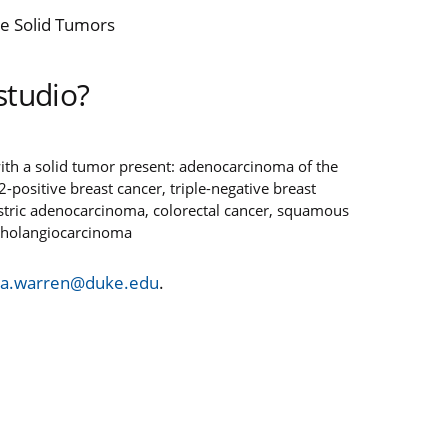
ve Solid Tumors
studio?
ith a solid tumor present: adenocarcinoma of the
positive breast cancer, triple-negative breast
gastric adenocarcinoma, colorectal cancer, squamous
 cholangiocarcinoma
.a.warren@duke.edu
.