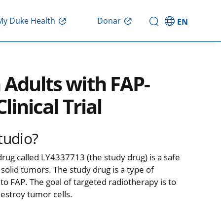
Donar
My Duke Health
EN
 Adults with FAP-
linical Trial
tudio?
drug called LY4337713 (the study drug) is a safe
solid tumors. The study drug is a type of
 to FAP. The goal of targeted radiotherapy is to
destroy tumor cells.