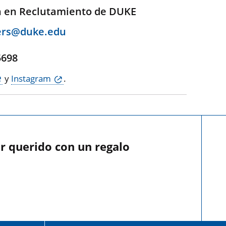
n en Reclutamiento de DUKE
ers@duke.edu
,
5698
y
Instagram
.
r querido con un regalo