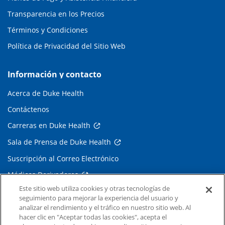
Transparencia en los Precios
Términos y Condiciones
Política de Privacidad del Sitio Web
Información y contacto
Acerca de Duke Health
Contáctenos
Carreras en Duke Health
Sala de Prensa de Duke Health
Suscripción al Correo Electrónico
Médicos Derivadores
Este sitio web utiliza cookies y otras tecnologías de
seguimiento para mejorar la experiencia del usuario y
Enlaces relacionados
analizar el rendimiento y el tráfico en nuestro sitio web. Al
hacer clic en "Aceptar todas las cookies", acepta el
Duke Cancer Institute