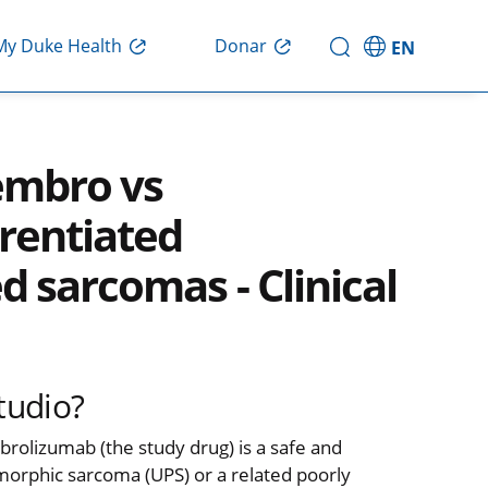
Donar
My Duke Health
EN
embro vs
erentiated
 sarcomas - Clinical
tudio?
mbrolizumab (the study drug) is a safe and
omorphic sarcoma (UPS) or a related poorly