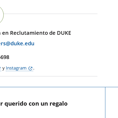
n en Reclutamiento de DUKE
ers@duke.edu
,
5698
y
Instagram
.
r querido con un regalo