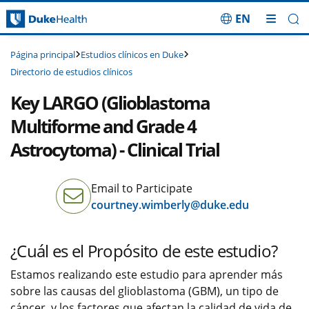
EN
Saltar navegación
Estudios clínicos en Duke
Página principal
Directorio de estudios clínicos
Key LARGO (Glioblastoma
Multiforme and Grade 4
Astrocytoma) - Clinical Trial
Email to Participate
courtney.wimberly@duke.edu
¿Cuál es el Propósito de este estudio?
Estamos realizando este estudio para aprender más
sobre las causas del glioblastoma (GBM), un tipo de
cáncer, y los factores que afectan la calidad de vida de