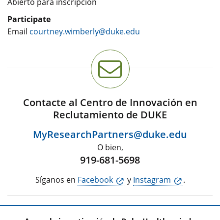
Abierto para inscripción
Participate
Email
courtney.wimberly@duke.edu
Contacte al Centro de Innovación en
Reclutamiento de DUKE
MyResearchPartners@duke.edu
O bien,
919-681-5698
Síganos en
Facebook
y
Instagram
.