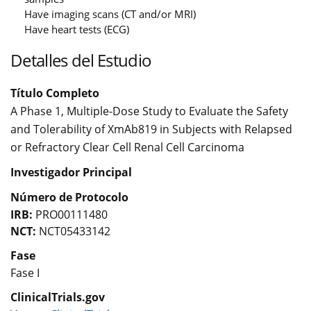
Have imaging scans (CT and/or MRI)
Have heart tests (ECG)
Detalles del Estudio
Título Completo
A Phase 1, Multiple-Dose Study to Evaluate the Safety
and Tolerability of XmAb819 in Subjects with Relapsed
or Refractory Clear Cell Renal Cell Carcinoma
Investigador Principal
Número de Protocolo
IRB:
PRO00111480
NCT:
NCT05433142
Fase
Fase I
ClinicalTrials.gov