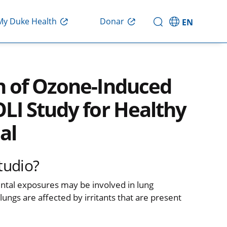
Donar
My Duke Health
EN
 of Ozone-Induced
LI Study for Healthy
al
tudio?
ntal exposures may be involved in lung
ungs are affected by irritants that are present