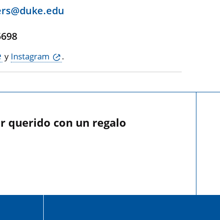
ers@duke.edu
,
5698
y
Instagram
.
r querido con un regalo