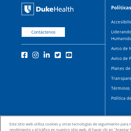
Política
Accesibil
Liderando
Contáctenos
Humanid
Aviso de 
Aviso de 
Planes de
Transpare
Términos 
Política d
Este sitio web utiliza cookies y otras tecnologías de seguimiento para m
rendimiento y el tráfico en nuestro sitio web. Al hacer clic en "Acepta