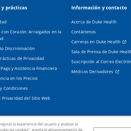
s y prácticas
Información y contacto
idad
Acerca de Duke Health
 con Corazón: Arraigados en la
Contáctenos
ad
Carreras en Duke Health
No Discriminación
Sala de Prensa de Duke Healt
Prácticas de Privacidad
Suscripción al Correo Electró
 Pago y Asistencia Financiera
Médicos Derivadores
ncia en los Precios
y Condiciones
e Privacidad del Sitio Web
ejorar la experiencia del usuario y analizar el
r todas las cookies", acepta el almacenamiento de