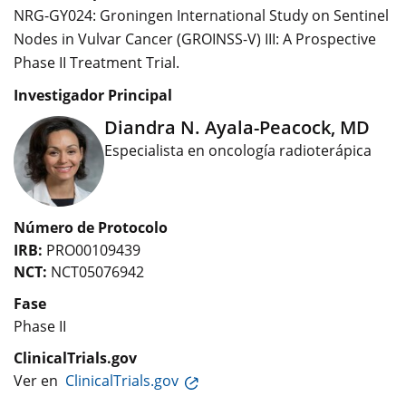
NRG-GY024: Groningen International Study on Sentinel
Nodes in Vulvar Cancer (GROINSS-V) III: A Prospective
Phase II Treatment Trial.
Investigador Principal
Diandra N. Ayala-Peacock, MD
Especialista en oncología radioterápica
Número de Protocolo
IRB:
PRO00109439
NCT:
NCT05076942
Fase
Phase II
ClinicalTrials.gov
Ver en
ClinicalTrials.gov