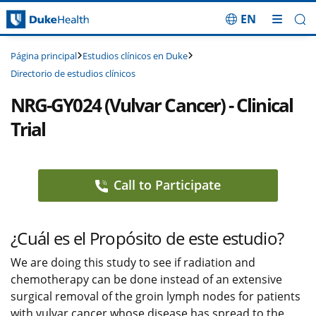
EN
Saltar navegación
Estudios clínicos en Duke
Página principal
Directorio de estudios clínicos
NRG-GY024 (Vulvar Cancer) - Clinical
Trial
Call to Participate
¿Cuál es el Propósito de este estudio?
We are doing this study to see if radiation and
chemotherapy can be done instead of an extensive
surgical removal of the groin lymph nodes for patients
with vulvar cancer whose disease has spread to the