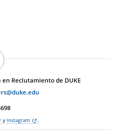
n en Reclutamiento de DUKE
ers@duke.edu
,
5698
y
Instagram
.